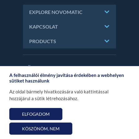
EXPLORE NOVOMATIC
KAPCSOLAT
PRODUCTS
KÖVESSEN MINKET!
A felhasználói élmény javítása érdekében a webhelyen
sütiket használunk
Az oldal bármely hivatkozására való kattintással
KAPCSOLAT
hozzájárul a sütik létrehozásához.
IMPRESSZUM
ADATVÉDELMI ÉS ADATKEZELÉSI
ELFOGADOM
TÁJÉKOZTATÓ
KÖSZÖNÖM, NEM