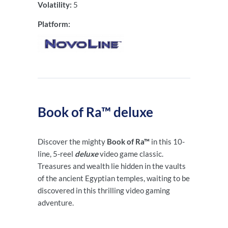
Volatility:
5
Platform:
Book of Ra™ deluxe
Discover the mighty
Book of Ra™
in this 10-
line, 5-reel
deluxe
video game classic.
Treasures and wealth lie hidden in the vaults
of the ancient Egyptian temples, waiting to be
discovered in this thrilling video gaming
adventure.