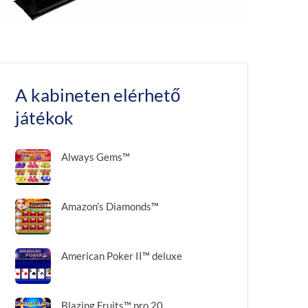
A kabineten elérhető
játékok
Always Gems™
Amazon’s Diamonds™
American Poker II™ deluxe
Blazing Fruits™ pro 20