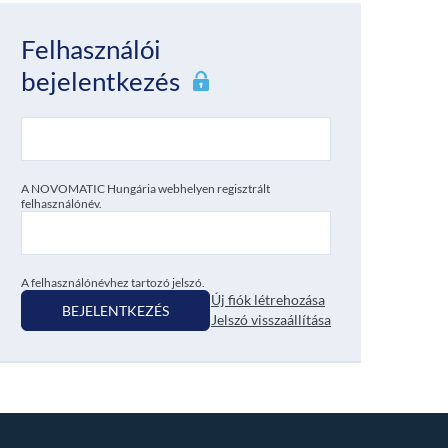
Felhasználói
bejelentkezés
A NOVOMATIC Hungária webhelyen regisztrált
felhasználónév.
A felhasználónévhez tartozó jelszó.
Új fiók létrehozása
BEJELENTKEZÉS
Jelszó visszaállítása