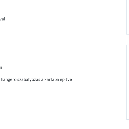
val
an
e hangerő szabályozás a karfába építve