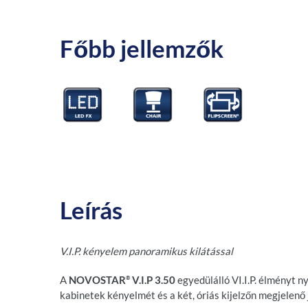
Főbb jellemzők
Leírás
V.I.P. kényelem panoramikus kilátással
A
NOVOSTAR
V.I.P 3.50
egyedülálló VI.I.P. élményt n
®
kabinetek kényelmét és a két, óriás kijelzőn megjelenő