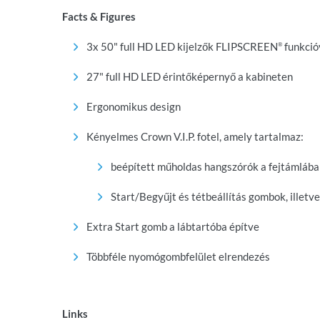
Facts & Figures
3x 50" full HD LED kijelzők FLIPSCREEN
funkció
®
27" full HD LED érintőképernyő a kabineten
Ergonomikus design
Kényelmes Crown V.I.P. fotel, amely tartalmaz:
beépített műholdas hangszórók a fejtámláb
Start/Begyűjt és tétbeállítás gombok, illetv
Extra Start gomb a lábtartóba építve
Többféle nyomógombfelület elrendezés
Links